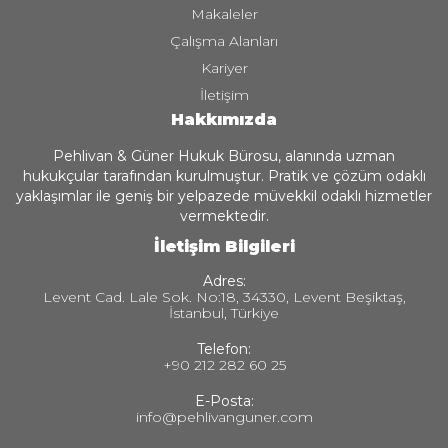
Makaleler
Çalışma Alanları
Kariyer
İletişim
Hakkımızda
Pehlivan & Güner Hukuk Bürosu, alanında uzman
hukukçular tarafından kurulmuştur. Pratik ve çözüm odaklı
yaklaşımlar ile geniş bir yelpazede müvekkil odaklı hizmetler
vermektedir.
İletişim Bilgileri
Adres:
Levent Cad. Lale Sok. No:18, 34330, Levent Beşiktaş,
İstanbul, Türkiye
Telefon:
+90 212 282 60 25
E-Posta:
info@pehlivanguner.com